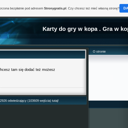
D
worzona bezpłatnie pod adresem
Stronygratis.pl
. Czy chcesz też mieć własną stronę?
Karty do gry w kopa . Gra w k
O stronie
chcesz tam się dodać też możesz
42926 odwiedzający (103609 wejścia) tutaj!