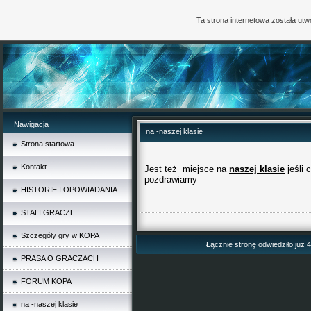
Ta strona internetowa została ut
Nawigacja
na -naszej klasie
Strona startowa
Kontakt
Jest też
miejsce na
naszej klasie
jeśli 
pozdrawiamy
HISTORIE I OPOWIADANIA
STALI GRACZE
Szczegóły gry w KOPA
Łącznie stronę odwiedziło już 
PRASA O GRACZACH
FORUM KOPA
na -naszej klasie