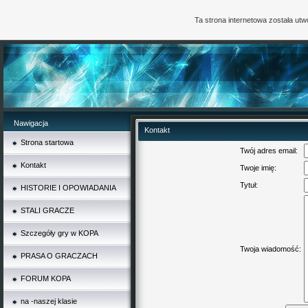
Ta strona internetowa została ut
Nawigacja
Kontakt
Strona startowa
Twój adres email:
Kontakt
Twoje imię:
Tytuł:
HISTORIE I OPOWIADANIA
STALI GRACZE
Szczegóły gry w KOPA
Twoja wiadomość:
PRASA O GRACZACH
FORUM KOPA
na -naszej klasie