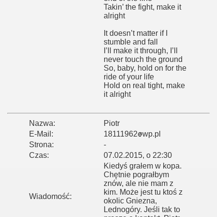
Takin’ the fight, make it
alright
It doesn’t matter if I
stumble and fall
I’ll make it through, I’ll
never touch the ground
So, baby, hold on for the
ride of your life
Hold on real tight, make
it alright
Nazwa:
Piotr
E-Mail:
18111962
wp.pl
Strona:
-
Czas:
07.02.2015, o 22:30
Kiedyś grałem w kopa.
Chętnie pograłbym
znów, ale nie mam z
kim. Może jest tu ktoś z
Wiadomość:
okolic Gniezna,
Lednogóry. Jeśli tak to