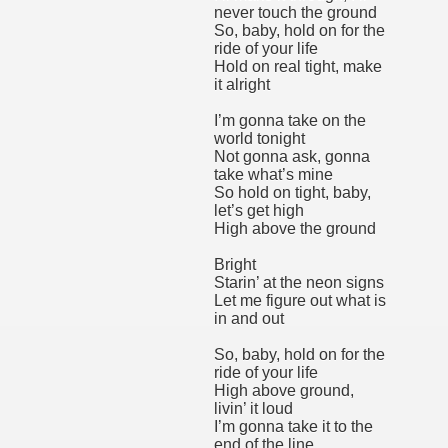
never touch the ground
So, baby, hold on for the
ride of your life
Hold on real tight, make
it alright
I’m gonna take on the
world tonight
Not gonna ask, gonna
take what’s mine
So hold on tight, baby,
let’s get high
High above the ground
Bright
Starin’ at the neon signs
Let me figure out what is
in and out
So, baby, hold on for the
ride of your life
High above ground,
livin’ it loud
I’m gonna take it to the
end of the line