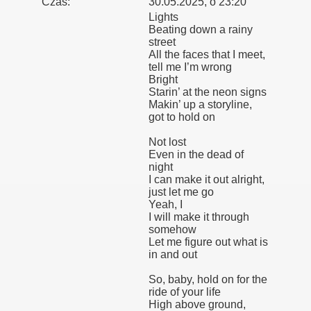
Czas:
30.05.2025, o 23:20
Lights
Beating down a rainy
street
All the faces that I meet,
tell me I’m wrong
Bright
Starin’ at the neon signs
Makin’ up a storyline,
got to hold on
Not lost
Even in the dead of
night
I can make it out alright,
just let me go
Yeah, I
I will make it through
somehow
Let me figure out what is
in and out
So, baby, hold on for the
ride of your life
High above ground,