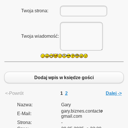
Twoja strona:
Twoja wiadomość:
Dodaj wpis w księdze gości
<-Powrót
1
2
Dalej ->
Nazwa:
Gary
gary.biznes.contact
E-Mail:
gmail.com
Strona:
-