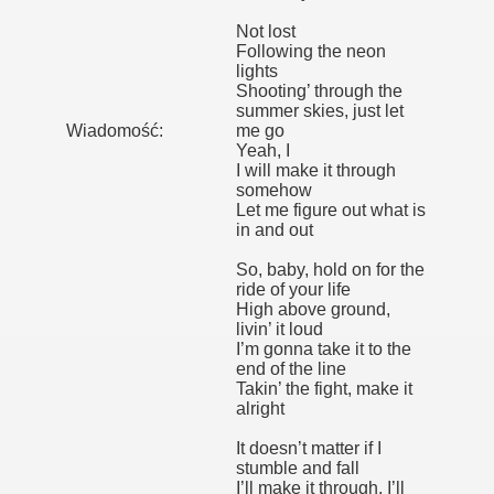
Not lost
Following the neon
lights
Shooting’ through the
summer skies, just let
Wiadomość:
me go
Yeah, I
I will make it through
somehow
Let me figure out what is
in and out
So, baby, hold on for the
ride of your life
High above ground,
livin’ it loud
I’m gonna take it to the
end of the line
Takin’ the fight, make it
alright
It doesn’t matter if I
stumble and fall
I’ll make it through, I’ll