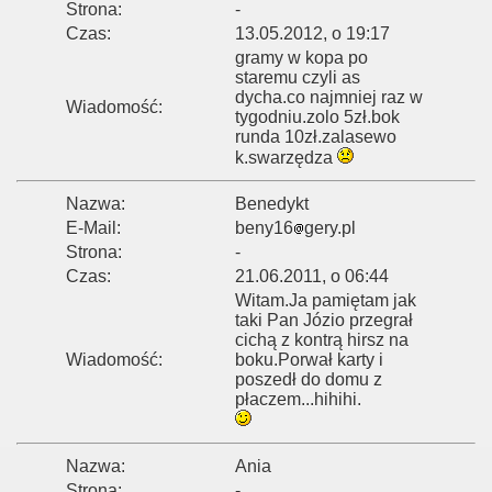
Strona:
-
Czas:
13.05.2012, o 19:17
gramy w kopa po
staremu czyli as
dycha.co najmniej raz w
Wiadomość:
tygodniu.zolo 5zł.bok
runda 10zł.zalasewo
k.swarzędza
Nazwa:
Benedykt
E-Mail:
beny16
gery.pl
Strona:
-
Czas:
21.06.2011, o 06:44
Witam.Ja pamiętam jak
taki Pan Józio przegrał
cichą z kontrą hirsz na
Wiadomość:
boku.Porwał karty i
poszedł do domu z
płaczem...hihihi.
Nazwa:
Ania
Strona:
-