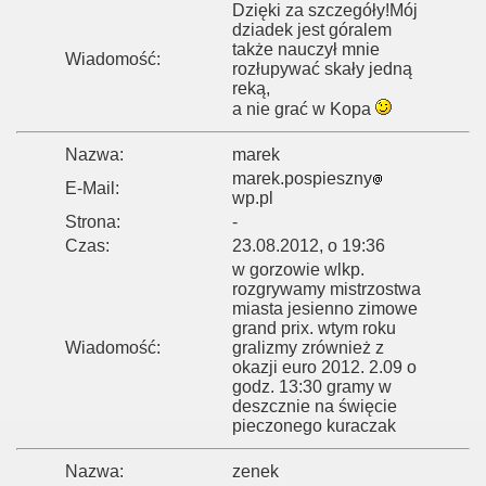
Dzięki za szczegóły!Mój
dziadek jest góralem
także nauczył mnie
Wiadomość:
rozłupywać skały jedną
reką,
a nie grać w Kopa
Nazwa:
marek
marek.pospieszny
E-Mail:
wp.pl
Strona:
-
Czas:
23.08.2012, o 19:36
w gorzowie wlkp.
rozgrywamy mistrzostwa
miasta jesienno zimowe
grand prix. wtym roku
Wiadomość:
gralizmy zrównież z
okazji euro 2012. 2.09 o
godz. 13:30 gramy w
deszcznie na święcie
pieczonego kuraczak
Nazwa:
zenek