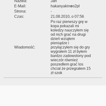
Nazwa:
Jan
E-Mail:
hakanyakin
o2pl
Strona:
-
Czas:
21.08.2010, o 07:56
Po raz pierwszy grę w
kopa pokazali mi
koledzy nauczyłem się
od nich grać na drugi
dzień wziąłem
pieniądze i
Wiadomość:
przyłączyłem się do gry
wygrałem 11 zł byłem
bardzo zadowolony pod
wieczór również
poszedłem grać los
chciał że przegrałem 15
zł szok