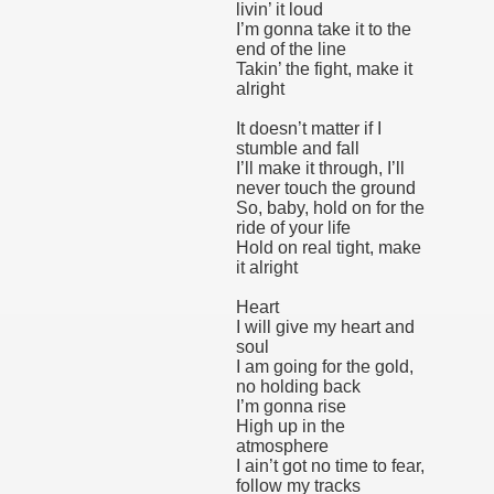
livin’ it loud
I’m gonna take it to the
end of the line
Takin’ the fight, make it
alright
It doesn’t matter if I
stumble and fall
I’ll make it through, I’ll
never touch the ground
So, baby, hold on for the
ride of your life
Hold on real tight, make
it alright
Heart
I will give my heart and
soul
I am going for the gold,
no holding back
I’m gonna rise
High up in the
atmosphere
I ain’t got no time to fear,
follow my tracks