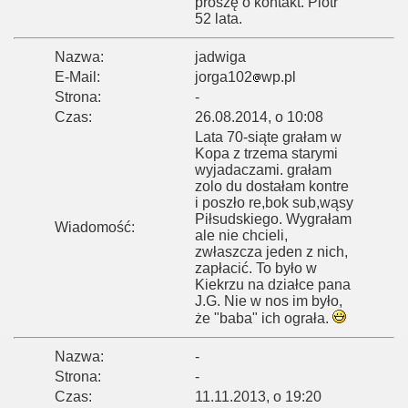
proszę o kontakt. Piotr
52 lata.
Nazwa:
jadwiga
E-Mail:
jorga102
wp.pl
Strona:
-
Czas:
26.08.2014, o 10:08
Lata 70-siąte grałam w
Kopa z trzema starymi
wyjadaczami. grałam
zolo du dostałam kontre
i poszło re,bok sub,wąsy
Piłsudskiego. Wygrałam
Wiadomość:
ale nie chcieli,
zwłaszcza jeden z nich,
zapłacić. To było w
Kiekrzu na działce pana
J.G. Nie w nos im było,
że "baba" ich ograła.
Nazwa:
-
Strona:
-
Czas:
11.11.2013, o 19:20