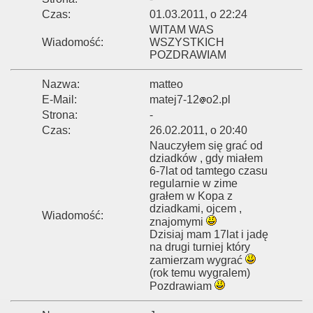
Czas:
01.03.2011, o 22:24
WITAM WAS
Wiadomość:
WSZYSTKICH
POZDRAWIAM
Nazwa:
matteo
E-Mail:
matej7-12
o2.pl
Strona:
-
Czas:
26.02.2011, o 20:40
Nauczyłem się grać od
dziadków , gdy miałem
6-7lat od tamtego czasu
regularnie w zime
grałem w Kopa z
dziadkami, ojcem ,
Wiadomość:
znajomymi
Dzisiaj mam 17lat i jadę
na drugi turniej który
zamierzam wygrać
(rok temu wygralem)
Pozdrawiam