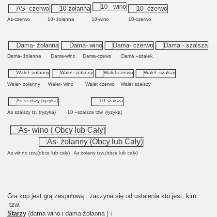
As-czerwo
10- żołanna
10-wino
10-czerwo
Dama- żołanna
Dama-wino
Dama-czewo
Dama –szalek
Waler- żołanny
Walet- wino
Walet czerwo
Waler szalszy
As szalszy tz. (ryzyka)
10 –szalsza tzw. (ryzyka)
As winno tzw.(obce lub cały)
As żołany tzw.(obce lub cały)
Gra kop jest grą zespołową : zaczyna się od ustalenia kto jest, kim
tzw.
Starzy
(dama wino i dama żołanna ) i