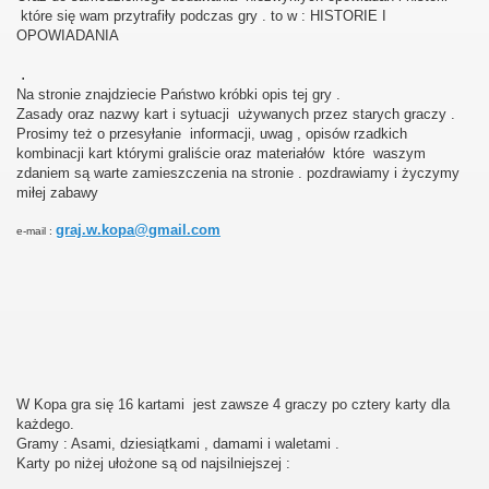
które się wam przytrafiły podczas gry . to w : HISTORIE I
OPOWIADANIA
.
Na stronie znajdziecie Państwo
króbki
opis tej gry .
Zasady oraz nazwy kart i sytuacji
używanych
przez starych graczy .
Prosimy też o przesyłanie
informacji, uwag , opisów rzadkich
kombinacji kart którymi graliście oraz materiałów
które
waszym
zdaniem są warte zamieszczenia na stronie . pozdrawiamy i życzymy
miłej zabawy
graj.w.kopa@gmail.com
e-mail :
W Kopa gra się 16 kartami
jest zawsze 4 graczy po cztery karty dla
każdego.
Gramy : Asami, dziesiątkami , damami i waletami .
Karty po niżej ułożone są od najsilniejszej
: